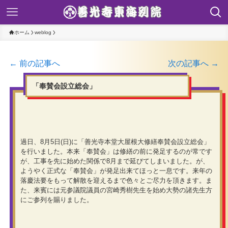
ホーム
weblog
← 前の記事へ
次の記事へ →
「奉賛会設立総会」
過日、8月5日(日)に「善光寺本堂大屋根大修繕奉賛会設立総会」
を行いました。本来「奉賛会」は修繕の前に発足するのが常です
が、工事を先に始めた関係で8月まで延びてしまいました。が、
ようやく正式な「奉賛会」が発足出来てほっと一息です。来年の
落慶法要をもって解散を迎えるまで色々とご尽力を頂きます。ま
た、来賓には元参議院議員の宮崎秀樹先生を始め大勢の諸先生方
にご参列を賜りました。