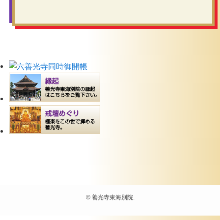
©
善光寺東海別院.