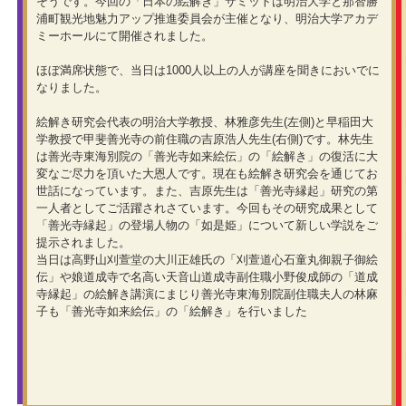
そうです。今回の「日本の絵解き」サミットは明治大学と那智勝
浦町観光地魅力アップ推進委員会が主催となり、明治大学アカデ
ミーホールにて開催されました。
ほぼ満席状態で、当日は1000人以上の人が講座を聞きにおいでに
なりました。
絵解き研究会代表の明治大学教授、林雅彦先生(左側)と早稲田大
学教授で甲斐善光寺の前住職の吉原浩人先生(右側)です。林先生
は善光寺東海別院の「善光寺如来絵伝」の「絵解き」の復活に大
変なご尽力を頂いた大恩人です。現在も絵解き研究会を通じてお
世話になっています。また、吉原先生は「善光寺縁起」研究の第
一人者としてご活躍されさています。今回もその研究成果として
「善光寺縁起」の登場人物の「如是姫」について新しい学説をご
提示されました。
当日は高野山刈萱堂の大川正雄氏の「刈萱道心石童丸御親子御絵
伝」や娘道成寺で名高い天音山道成寺副住職小野俊成師の「道成
寺縁起」の絵解き講演にまじり善光寺東海別院副住職夫人の林麻
子も「善光寺如来絵伝」の「絵解き」を行いました