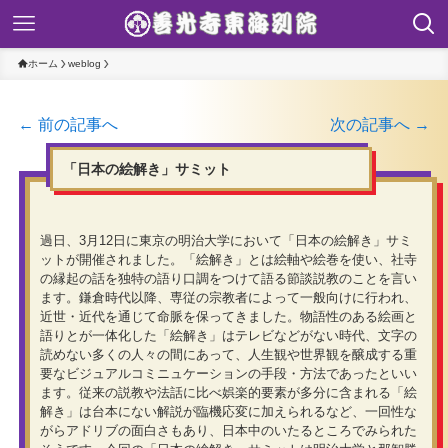
ホーム
weblog
← 前の記事へ
次の記事へ →
「日本の絵解き」サミット
過日、3月12日に東京の明治大学において「日本の絵解き」サミ
ットが開催されました。「絵解き」とは絵軸や絵巻を使い、社寺
の縁起の話を独特の語り口調をつけて語る節談説教のことを言い
ます。鎌倉時代以降、専従の宗教者によって一般向けに行われ、
近世・近代を通じて命脈を保ってきました。物語性のある絵画と
語りとが一体化した「絵解き」はテレビなどがない時代、文字の
読めない多くの人々の間にあって、人生観や世界観を醸成する重
要なビジュアルコミニュケーションの手段・方法であったといい
ます。従来の説教や法話に比べ娯楽的要素が多分に含まれる「絵
解き」は台本にない解説が臨機応変に加えられるなど、一回性な
がらアドリブの面白さもあり、日本中のいたるところでみられた