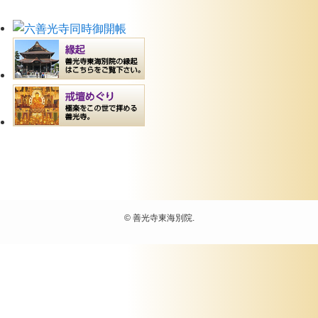
©
善光寺東海別院.