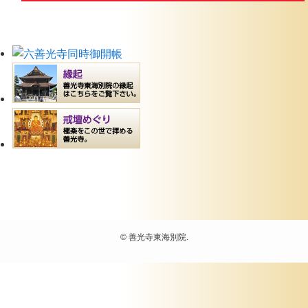
©
善光寺東海別院.