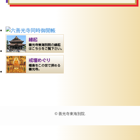
©
善光寺東海別院.