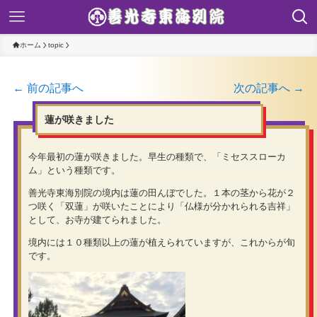
ホーム
topic
← 前の記事へ
次の記事へ →
蓮が咲きました
今年最初の蓮が咲きました。早生の種類で、「ミセススローカ
ム」という種類です。
善光寺東海別院の境内は蓮の田んぼでした。１本の茎から花が２
つ咲く「双蓮」が咲いたことにより「仏様が分かれられる吉祥」
として、お寺が建てられました。
境内には１０種類以上の蓮が植えられていますが、これからが旬
です。