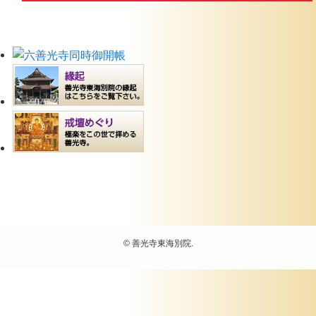
©
善光寺東海別院.