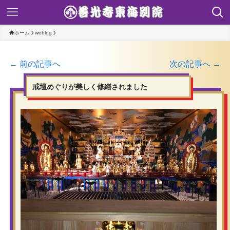
ホーム
weblog
← 前の記事へ
次の記事へ →
戒壇めぐりが美しく修繕されました